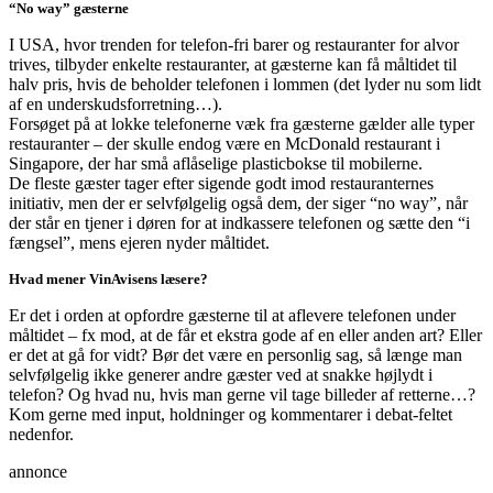
“No way” gæsterne
I USA, hvor trenden for telefon-fri barer og restauranter for alvor
trives, tilbyder enkelte restauranter, at gæsterne kan få måltidet til
halv pris, hvis de beholder telefonen i lommen (det lyder nu som lidt
af en underskudsforretning…).
Forsøget på at lokke telefonerne væk fra gæsterne gælder alle typer
restauranter – der skulle endog være en McDonald restaurant i
Singapore, der har små aflåselige plasticbokse til mobilerne.
De fleste gæster tager efter sigende godt imod restauranternes
initiativ, men der er selvfølgelig også dem, der siger “no way”, når
der står en tjener i døren for at indkassere telefonen og sætte den “i
fængsel”, mens ejeren nyder måltidet.
Hvad mener VinAvisens læsere?
Er det i orden at opfordre gæsterne til at aflevere telefonen under
måltidet – fx mod, at de får et ekstra gode af en eller anden art? Eller
er det at gå for vidt? Bør det være en personlig sag, så længe man
selvfølgelig ikke generer andre gæster ved at snakke højlydt i
telefon? Og hvad nu, hvis man gerne vil tage billeder af retterne…?
Kom gerne med input, holdninger og kommentarer i debat-feltet
nedenfor.
annonce