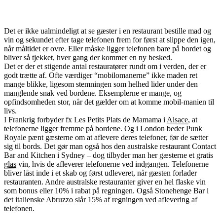
Det er ikke ualmindeligt at se gæster i en restaurant bestille mad og
vin og sekundet efter tage telefonen frem for først at slippe den igen,
når måltidet er ovre. Eller måske ligger telefonen bare på bordet og
bliver så tjekket, hver gang der kommer en ny besked.
Det er der et stigende antal restauratører rundt om i verden, der er
godt trætte af. Ofte værdiger “mobilomanerne” ikke maden ret
mange blikke, ligesom stemningen som helhed lider under den
manglende snak ved bordene. Eksemplerne er mange, og
opfindsomheden stor, når det gælder om at komme mobil-manien til
livs.
I Frankrig forbyder fx Les Petits Plats de Mamama i
Alsace
, at
telefonerne ligger fremme på bordene. Og i London beder Punk
Royale pænt gæsterne om at aflevere deres telefoner, før de sætter
sig til bords. Det gør man også hos den australske restaurant Contact
Bar and Kitchen i Sydney – dog tilbyder man her gæsterne et gratis
glas
vin, hvis de afleverer telefonerne ved indgangen. Telefonerne
bliver låst inde i et skab og først udleveret, når gæsten forlader
restauranten. Andre australske restauranter giver en hel flaske vin
som bonus eller 10% i rabat på regningen. Også Stonehenge Bar i
det italienske Abruzzo slår 15% af regningen ved aflevering af
telefonen.