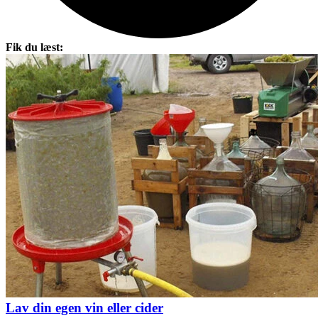
Fik du læst:
Lav din egen vin eller cider