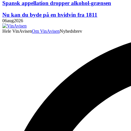
Spansk appellation dropper alkohol-grænsen
Nu kan du byde på en hvidvin fra 1811
06
aug
2026
Hele VinAvisen
Om VinAvisen
Nyhedsbrev