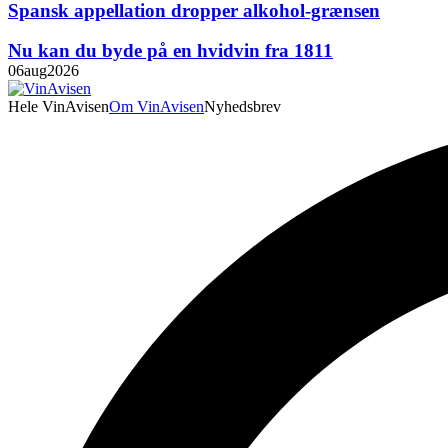
Spansk appellation dropper alkohol-grænsen
Nu kan du byde på en hvidvin fra 1811
06
aug
2026
Hele VinAvisen
Om VinAvisen
Nyhedsbrev