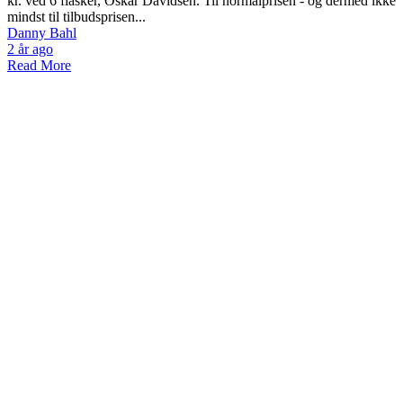
kr. ved 6 flasker, Oskar Davidsen. Til normalprisen - og dermed ikke
mindst til tilbudsprisen...
Danny Bahl
2 år ago
Read More