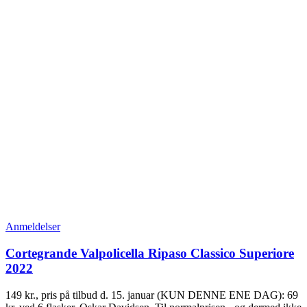
Anmeldelser
Cortegrande Valpolicella Ripaso Classico Superiore
2022
149 kr., pris på tilbud d. 15. januar (KUN DENNE ENE DAG): 69