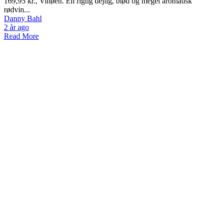
169,95 kr., Vinøen. En rigtig dejlig, blød og meget aromatisk
rødvin...
Danny Bahl
2 år ago
Read More