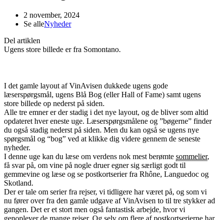
2 november, 2024
Se alle
Nyheder
Del artiklen
Ugens store billede er fra Somontano.
I det gamle layout af VinAvisen dukkede ugens gode
læserspørgsmål, ugens Blå Bog (eller Hall of Fame) samt ugens
store billede op nederst på siden.
Alle tre emner er der stadig i det nye layout, og de bliver som altid
opdateret hver eneste uge. Læserspørgsmålene og ”bøgerne” finder
du også stadig nederst på siden. Men du kan også se ugens nye
spørgsmål og “bog” ved at klikke dig videre gennem de seneste
nyheder.
I denne uge kan du læse om verdens nok mest berømte
sommelier
,
få svar på, om vine på nogle druer egner sig særligt godt til
gemmevine og læse og se postkortserier fra Rhône, Languedoc og
Skotland.
Der er tale om serier fra rejser, vi tidligere har været på, og som vi
nu fører over fra den gamle udgave af VinAvisen to til tre stykker ad
gangen. Det er et stort men også fantastisk arbejde, hvor vi
genoplever de mange rejser. Og selv om flere af postkortserierne har