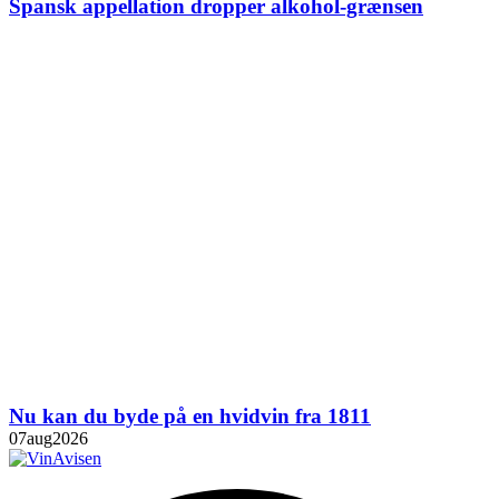
Spansk appellation dropper alkohol-grænsen
Nu kan du byde på en hvidvin fra 1811
07
aug
2026