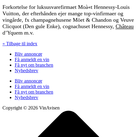
Forkortelse for luksusvarefirmaet Moà«t Hennessy-Louis
Vuitton, der efterhånden ejer mange top-vinfirmaer og
vingårde, fx champagnehusene Möet & Chandon og Veuve
Clicquot (Den gule Enke), cognachuset Hennessy,
Château
d’Yquem m.v.
« Tilbage til index
Bliv annoncør
Få anmeldt en vin
Få nyt om branchen
Nyhedsbrev
Bliv annoncør
Få anmeldt en vin
Få nyt om branchen
Nyhedsbrev
Copyright © 2026 VinAvisen