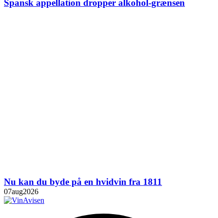
Spansk appellation dropper alkohol-grænsen
Nu kan du byde på en hvidvin fra 1811
07
aug
2026