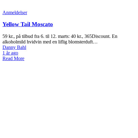
Anmeldelser
Yellow Tail Moscato
59 kr., på tilbud fra 6. til 12. marts: 40 kr., 365Discount. En
alkoholmild hvidvin med en liflig blomsterduft…
Danny Bahl
1 år ago
Read More